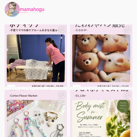
mamahogu