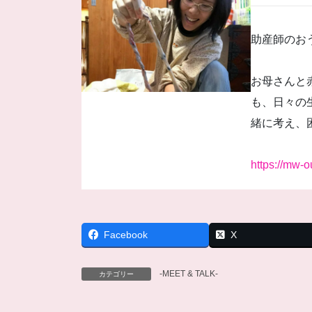
助産師のお
お母さんと
も、日々の
緒に考え、
https://mw-o
Facebook
X
-MEET & TALK-
カテゴリー