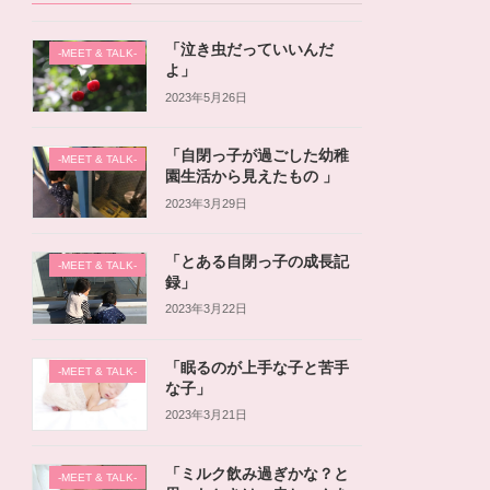
「泣き虫だっていいんだ
-MEET & TALK-
よ」
2023年5月26日
「自閉っ子が過ごした幼稚
-MEET & TALK-
園生活から見えたもの 」
2023年3月29日
「とある自閉っ子の成長記
-MEET & TALK-
録」
2023年3月22日
「眠るのが上手な子と苦手
-MEET & TALK-
な子」
2023年3月21日
「ミルク飲み過ぎかな？と
-MEET & TALK-