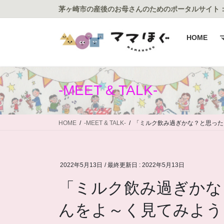
コ
ナ
茅ヶ崎市の産後のお母さんのためのポータルサイト
ン
ビ
テ
ゲ
HOME
ン
ー
ツ
シ
に
ョ
移
ン
-MEET & TALK-
動
に
移
動
HOME
-MEET & TALK-
「ミルク飲み過ぎかな？と思った
2022年5月13日
/ 最終更新日 :
2022年5月13日
「ミルク飲み過ぎかな
んをよ～く見てみよう