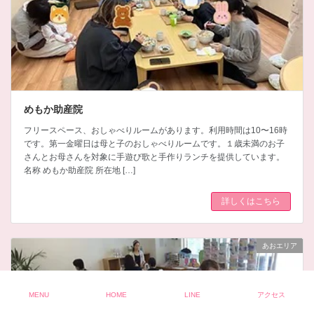
​​めもか助産院
フリースペース、おしゃべりルームがあります。利用時間は10〜16時
です。第一金曜日は母と子のおしゃべりルームです。１歳未満のお子
さんとお母さんを対象に手遊び歌と手作りランチを提供しています。
名称 ​めもか助産院 所在地 […]
詳しくはこちら
あおエリア
MENU
HOME
LINE
アクセス