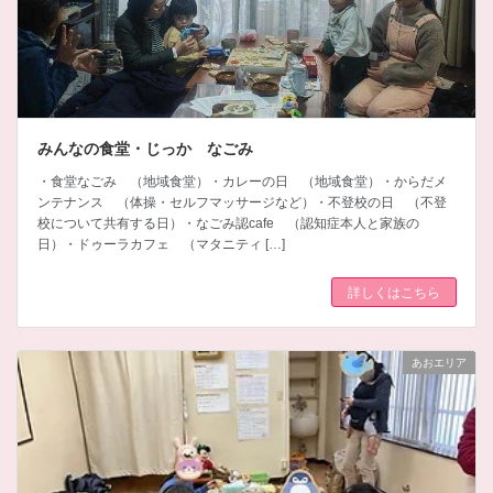
みんなの食堂・じっか なごみ
・食堂なごみ （地域食堂）・カレーの日 （地域食堂）・からだメ
ンテナンス （体操・セルフマッサージなど）・不登校の日 （不登
校について共有する日）・なごみ認cafe （認知症本人と家族の
日）・ドゥーラカフェ （マタニティ […]
詳しくはこちら
あおエリア