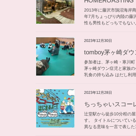
HOMEROASTING 
2013年に藤沢市鵠沼海岸
年7月ちょっぴり内陸の藤
性も男性もどっちでもない人
2023年12月30日
​tomboy​茅ヶ崎
参加者は、茅ヶ崎・寒川町・藤
茅ヶ崎ダウン症児と家族の会
乳食の持ち込み はだし利用 
2023年12月28日
​​​ちっちゃいスコー
辻堂駅から徒歩10分程の
す。 タイトルについてい
異なる意味を一言で表した言