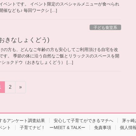
イベントです。 イベント限定のスペシャルメニューが食べられ
催なども♪ 毎回ワークシ […]
子ども食堂系
ウ(おきなしょくどう)
けの方も、どんなご年齢の方も安心してご利用頂ける自宅を改
です。 季節の体に沿う自然なご飯とリラックスのスペースを開
ナショクドウ（おきなしょくどう） […]
ペ
ペ
1
2
»
ー
ー
ジ
ジ
するアンケート調査結果
安心して子育てができるマチへ
茅ヶ崎
ベント
子育てナビ！ ーMEET & TALKー
免責事項
個人情