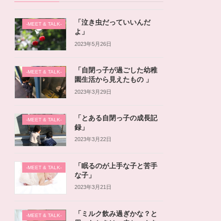
「泣き虫だっていいんだ
-MEET & TALK-
よ」
2023年5月26日
「自閉っ子が過ごした幼稚
-MEET & TALK-
園生活から見えたもの 」
2023年3月29日
「とある自閉っ子の成長記
-MEET & TALK-
録」
2023年3月22日
「眠るのが上手な子と苦手
-MEET & TALK-
な子」
2023年3月21日
「ミルク飲み過ぎかな？と
-MEET & TALK-