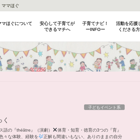
：ママほぐ
ママほぐについて
安心して子育てが
子育てナビ！
活動を応援
できるマチへ
ーINFOー
くださる方
子どもイベント系
っく
の『théâtre』（演劇）
体育・知育・徳育の3つの『育』
色々な体験、経験を
正解も間違いもない、ありのままの自分