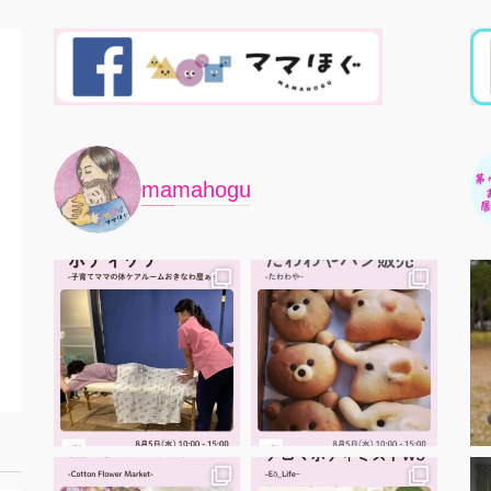
mamahogu