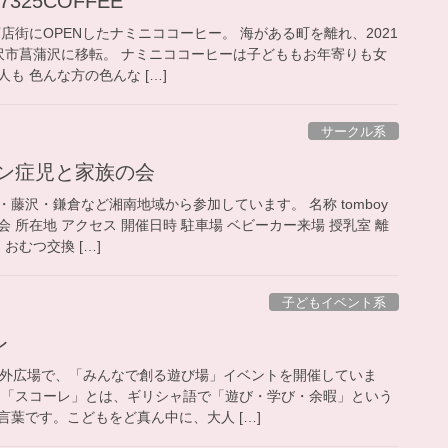
7325COFFEE
商店街にOPENしたナミニココーヒー。 海がある町を離れ、2021
沢市菖蒲沢に移転。 ナミニココーヒーは子どももお年寄りも女
も 色んな方の色んな […]
サークル系
ダウン症児と家族の会
沢・鎌倉など湘南地域から参加しています。 名称 ​tomboy​
 所在地 アクセス 開催日時 駐車場 ベビーカー来場 授乳室 離
おむつ交換 […]
子どもイベント系
レ
屋外広場で、「みんなで創る遊び場」イベントを開催していま
る「スコーレ」とは、ギリシャ語で「遊び・学び・余暇」という
葉です。こどもをど真ん中に、大人 […]