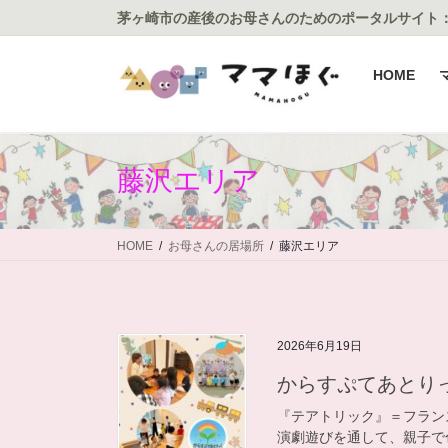
コ
ナ
茅ヶ崎市の産後のお母さんのためのポータルサイト
ン
ビ
テ
ゲ
HOME
ン
ー
ツ
シ
に
ョ
移
ン
藤沢エリア
動
に
移
動
HOME
お母さんの居場所
藤沢エリア
2026年6月19日
からすぷてあとり
『テアトリック』＝フランス語
演劇遊びを通して、親子で