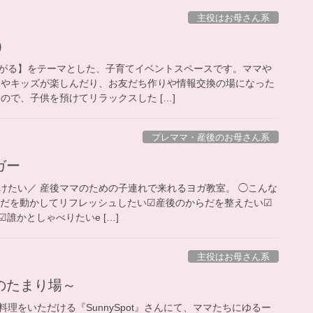
主役はお母さん系
)
がる】をテーマとした、子育てイベントスペースです。ママや
ーやキッズが楽しんだり、お友だち作りや情報交換の場になった
ので、子供を預けてリラックスした […]
プレママ・産後のお母さん系
ヨガー
けたい／ 産後ママのための子連れで来れるヨガ教室。 ◯こんな
らだを動かしてリフレッシュしたい☑︎産後のからだを整えたい☑︎
誰かとしゃべりたいe […]
主役はお母さん系
ママのたまり場～
理をいただける『SunnySpot』さんにて、ママたちにゆるー