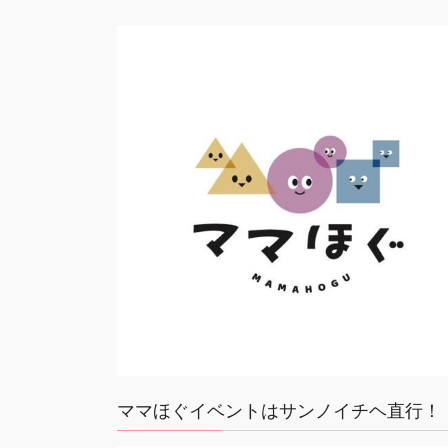
ジ
送
り
ママほぐイベントはサンノイチヘ直行！