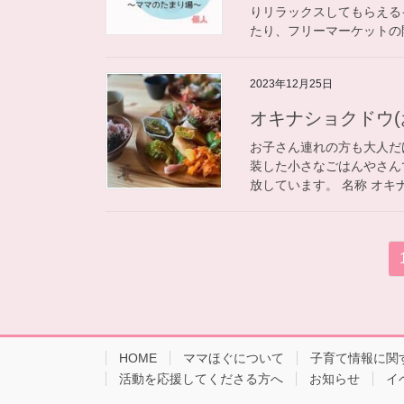
りリラックスしてもらえる
たり、フリーマーケットの開
2023年12月25日
​​​​オキナショクド
お子さん連れの方も大人だ
装した小さなごはんやさん
放しています。 名称 オキ
投
稿
の
ペ
HOME
ママほぐについて
子育て情報に関
ー
活動を応援してくださる方へ
お知らせ
イ