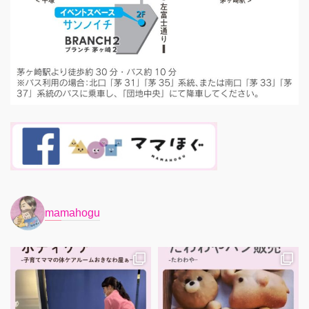
mamahogu