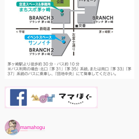
mamahogu