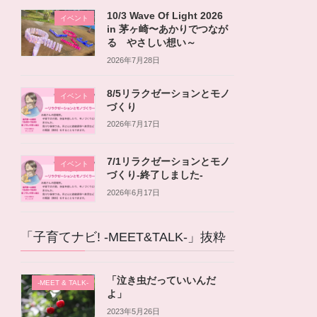
10/3 Wave Of Light 2026
イベント
in 茅ヶ崎〜あかりでつなが
る やさしい想い～
2026年7月28日
8/5リラクゼーションとモノ
イベント
づくり
2026年7月17日
7/1リラクゼーションとモノ
イベント
づくり-終了しました-
2026年6月17日
「子育てナビ! -MEET&TALK-」抜粋
「泣き虫だっていいんだ
-MEET & TALK-
よ」
2023年5月26日