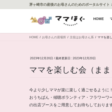
コ
ナ
茅ヶ崎市の産後のお母さんのためのポータルサイト
ン
ビ
テ
ゲ
HOME
ン
ー
ツ
シ
に
ョ
HOME
お母さんの居場所
主役はお母さん系
ママを楽
移
ン
動
に
移
動
2023年12月20日
/ 最終更新日 :
2023年12月20日
ママを楽しむ会（まま
今より少しママが楽に楽しく過ごせるように
おうちぱん・傾聴ボランティア・フラワーワ
の出店ブースをご用意してお待ちしておりま