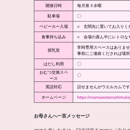
開催日時
毎月第３水曜
駐車場
〇
ベビーカー入場
○ 玄関先に置いてお入りく
食事持ち込み
○ 会場の真ん中にレトロな
常時専用スペースはありませ
授乳室
事前にご連絡くだされば場所
はだし利用
〇
おむつ交換スペ
〇
ース
英語対応
話せませんがウエルカムです
ホームページ
https://mamawotanoshimukai
お母さんへ一言メッセージ