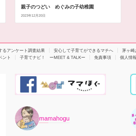
​親子のつどい めぐみの子幼稚園
2023年12月20日
するアンケート調査結果
安心して子育てができるマチへ
茅ヶ崎
ベント
子育てナビ！ ーMEET & TALKー
免責事項
個人情
mamahogu