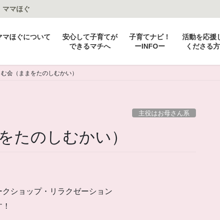
：ママほぐ
ママほぐについて
安心して子育てが
子育てナビ！
活動を応援
できるマチへ
ーINFOー
くださる方
しむ会（ままをたのしむかい）
主役はお母さん系
をたのしむかい）
！
ークショップ・リラクゼーション
す！