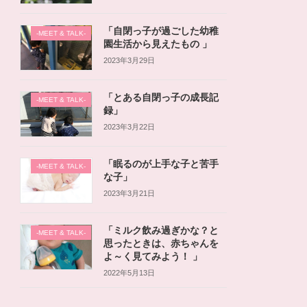
「自閉っ子が過ごした幼稚
-MEET & TALK-
園生活から見えたもの 」
2023年3月29日
「とある自閉っ子の成長記
-MEET & TALK-
録」
2023年3月22日
「眠るのが上手な子と苦手
-MEET & TALK-
な子」
2023年3月21日
「ミルク飲み過ぎかな？と
-MEET & TALK-
思ったときは、赤ちゃんを
よ～く見てみよう！ 」
2022年5月13日