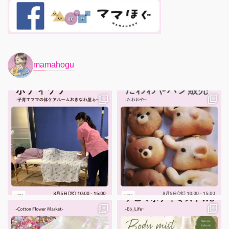
mamahogu