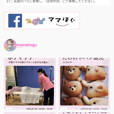
mamahogu