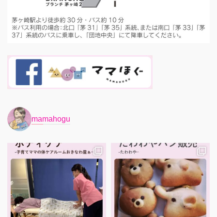
mamahogu