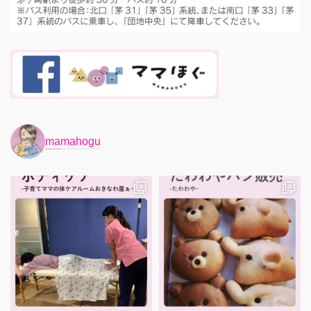
mamahogu