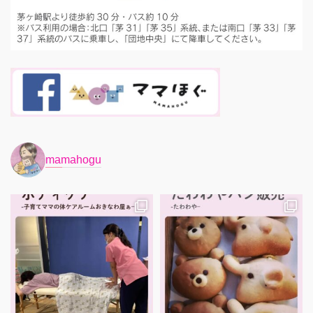
mamahogu