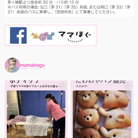
mamahogu