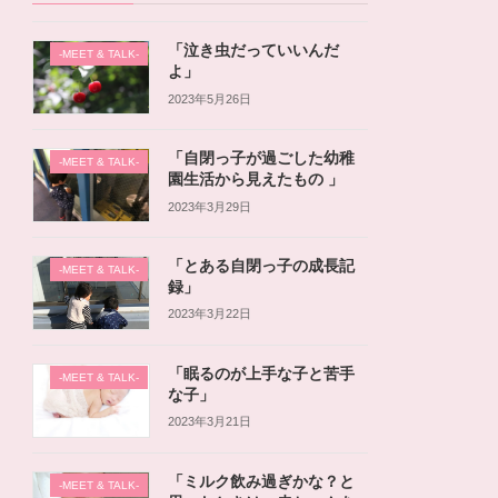
「泣き虫だっていいんだ
-MEET & TALK-
よ」
2023年5月26日
「自閉っ子が過ごした幼稚
-MEET & TALK-
園生活から見えたもの 」
2023年3月29日
「とある自閉っ子の成長記
-MEET & TALK-
録」
2023年3月22日
「眠るのが上手な子と苦手
-MEET & TALK-
な子」
2023年3月21日
「ミルク飲み過ぎかな？と
-MEET & TALK-