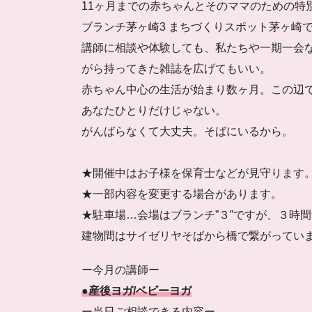
11ヶ月までの赤ちゃんとそのママのための特
ブランチ茅ヶ崎3 まちづくりスポット茅ヶ崎
講師に相談や体験しても、私たちや一期一会
がら持ってきた雑誌を広げてもいい。
赤ちゃん中心の生活が始まり数ヶ月。この辺
あなたひとりだけじゃない。
がんばらなくて大丈夫。そばにいるから。
★開催中はお子様を保育士などが見守ります
★一部内容を変更する場合があります。
★駐車場…会場はブランチ”３”ですが、３時間
建物間はサイゼリヤそばから橋で繋がってい
ー今月の講師ー
●産後ヨガ/ベビーヨガ
ー当日ご相談できる内容ー