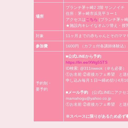
ブランチ茅ヶ崎2 2階 サンノイチ
住所：茅ヶ崎市浜見平３ー１
場所
アクセスは
こちら
(ブランチ茅ヶ崎
★施設内キレイなオムツ替え・授
対象
11ヶ月までの赤ちゃんとそのママ
参加費
1600円 （カフェ付各講師体験込）
■公式LINEから予約
https://lin.ee/XWg5STS
ID検索: @311nweok（＠も必要）
①お名前 ②産後カフェ希望 と送
申し込み毎月１日〜締め切り4月1
予約制・
要予約
■メール予約
(公式LINEにアク
mamahogu@yahoo.co.jp
①お名前 ②産後カフェ希望 と送
※スペースに限りがあるため必ず