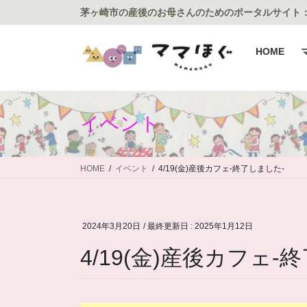
コ
ナ
茅ヶ崎市の産後のお母さんのためのポータルサイト
ン
ビ
テ
ゲ
HOME
ン
ー
ツ
シ
に
ョ
移
ン
イベント
動
に
移
動
HOME
イベント
4/19(金)産後カフェ-終了しました-
2024年3月20日
/ 最終更新日 :
2025年1月12日
4/19(金)産後カフェ-