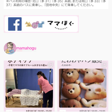
mamahogu