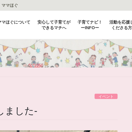
：ママほぐ
ママほぐについて
安心して子育てが
子育てナビ！
活動を応援
できるマチへ
ーINFOー
くださる方
イベント
しました-