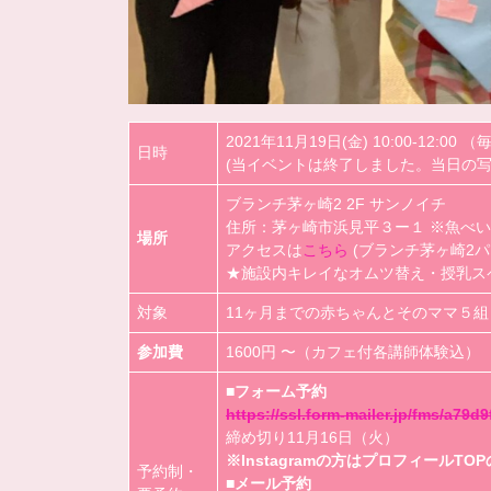
2021年11月19日(金) 10:00-12:
日時
(当イベントは終了しました。当日の
ブランチ茅ヶ崎2 2F サンノイチ
住所：茅ヶ崎市浜見平３ー１ ※魚べい
場所
アクセスは
こちら
(ブランチ茅ヶ崎2パ
★施設内キレイなオムツ替え・授乳ス
対象
11ヶ月までの赤ちゃんとそのママ５組
参加費
1600円 〜（カフェ付各講師体験込）
■フォーム予約
https://ssl.form-mailer.jp/fms/a79d
締め切り11月16日（火）
※Instagramの方はプロフィールT
予約制・
■メール予約