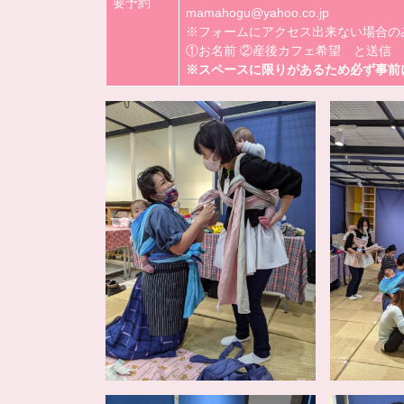
要予約
mamahogu@yahoo.co.jp
※フォームにアクセス出来ない場合の
①お名前 ②産後カフェ希望 と送信
※スペースに限りがあるため必ず事前