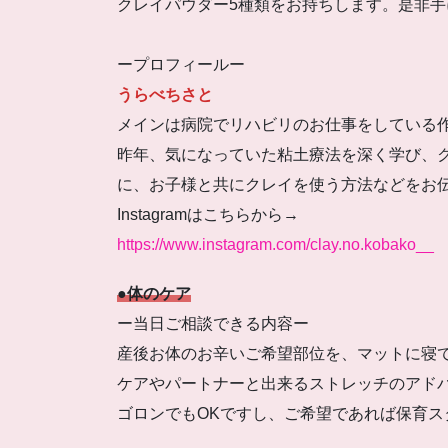
クレイパウダー5種類をお持ちします。是非
ープロフィールー
うらべちさと
メインは病院でリハビリのお仕事をしている
昨年、気になっていた粘土療法を深く学び、
に、お子様と共にクレイを使う方法などをお
Instagramはこちらから→
https://www.instagram.com/clay.no.kobako__
●体のケア
ー当日ご相談できる内容ー
産後お体のお辛いご希望部位を、マットに寝
ケアやパートナーと出来るストレッチのアド
ゴロンでもOKですし、ご希望であれば保育