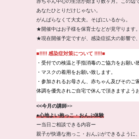
赤ちゃん中心の生活が始まり数ヶ月。この辺
あなたひとりだけじゃない。
がんばらなくて大丈夫。そばにいるから。
★開催中はお子様を保育士などが見守ります
★現在開催予定ですが、感染症拡大の影響で
■!!!!! 感染症対策について !!!!!
■
・受付での検温と手指消毒のご協力をお願い
・マスクの着用をお願い致します。
・参加されるお母さん、赤ちゃん及びそのご
体調を優先されご自宅で休んで頂きますよう
<<今月の講師
>>
●心地よい抱っこ・おんぶ体験
ー当日ご相談できる内容ー
親子が快適な抱っこ・おんぶができるように