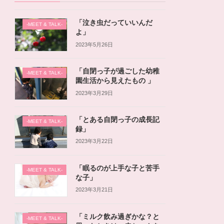
「泣き虫だっていいんだ
-MEET & TALK-
よ」
2023年5月26日
「自閉っ子が過ごした幼稚
-MEET & TALK-
園生活から見えたもの 」
2023年3月29日
「とある自閉っ子の成長記
-MEET & TALK-
録」
2023年3月22日
「眠るのが上手な子と苦手
-MEET & TALK-
な子」
2023年3月21日
「ミルク飲み過ぎかな？と
-MEET & TALK-