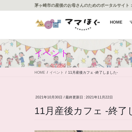
コ
ナ
茅ヶ崎市の産後のお母さんのためのポータルサイト
ン
ビ
テ
ゲ
HOME
ン
ー
ツ
シ
に
ョ
移
ン
イベント
動
に
移
動
HOME
イベント
11月産後カフェ -終了しました-
2021年10月30日
/ 最終更新日 :
2021年11月22日
11月産後カフェ -終了