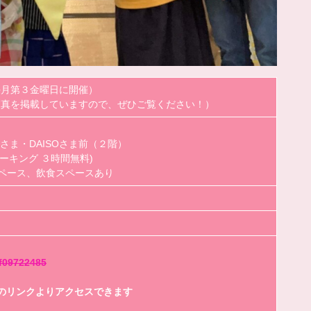
00 （毎月第３金曜日に開催）
写真を掲載していますので、ぜひご覧ください！）
さま・DAISOさま前（２階）
ーキング ３時間無料)
ペース、飲食スペースあり
9f09722485
OPのリンクよりアクセスできます