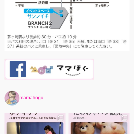
mamahogu